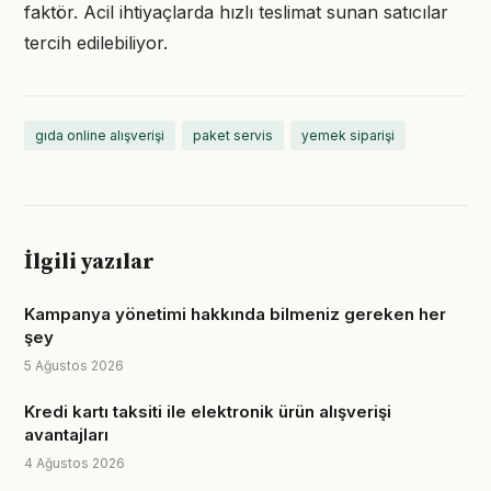
faktör. Acil ihtiyaçlarda hızlı teslimat sunan satıcılar
tercih edilebiliyor.
gıda online alışverişi
paket servis
yemek siparişi
İlgili yazılar
Kampanya yönetimi hakkında bilmeniz gereken her
şey
5 Ağustos 2026
Kredi kartı taksiti ile elektronik ürün alışverişi
avantajları
4 Ağustos 2026