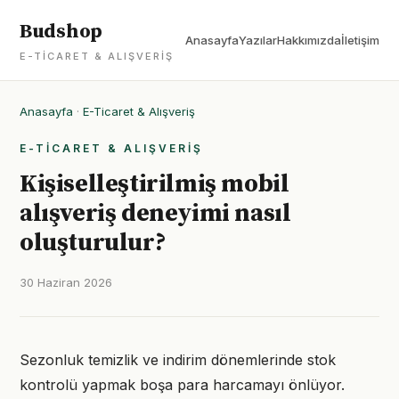
Budshop
Anasayfa
Yazılar
Hakkımızda
İletişim
E-TICARET & ALIŞVERIŞ
Anasayfa
·
E-Ticaret & Alışveriş
E-TICARET & ALIŞVERIŞ
Kişiselleştirilmiş mobil
alışveriş deneyimi nasıl
oluşturulur?
30 Haziran 2026
Sezonluk temizlik ve indirim dönemlerinde stok
kontrolü yapmak boşa para harcamayı önlüyor.